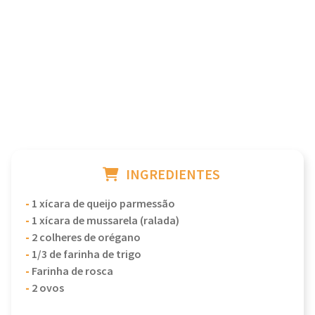
INGREDIENTES
-
1 xícara de queijo parmessão
-
1 xícara de mussarela (ralada)
-
2 colheres de orégano
-
1/3 de farinha de trigo
-
Farinha de rosca
-
2 ovos