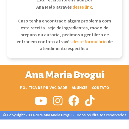
Esta receita foi enviada por
Ana Melo
através
deste link
.
Caso tenha encontrado algum problema com
esta receita, seja de ingredientes, modo de
preparo ou autoria, pedimos a gentileza de
entrar em contato através
deste formulário
de
atendimento específico.
Ana Maria Brogui
POLITICA DE PRIVACIDADE
ANUNCIE
CONTATO
© CopyRight 2009-2026 Ana Maria Brogui - Todos os direitos reservados