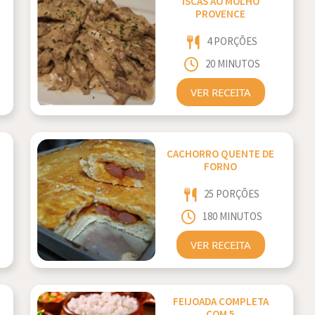
ISCAS AO MOLHO
PROVENCE
4 PORÇÕES
20 MINUTOS
VER RECEITA
CACHORRO QUENTE DE
FORNO
25 PORÇÕES
180 MINUTOS
VER RECEITA
FEIJOADA COMPLETA
COM 5