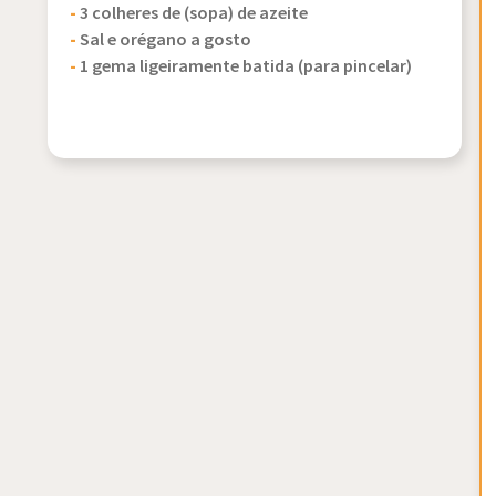
-
3 colheres de (sopa) de azeite
-
Sal e orégano a gosto
-
1 gema ligeiramente batida (para pincelar)