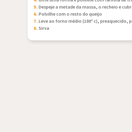
4.
Unte uma forma e polvilhe com farinha de tr
5.
Despeje a metade da massa, o recheio e cub
6.
Polvilhe com o resto do queijo
7.
Leve ao forno médio (180° c), preaquecido,
8.
Sirva