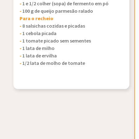
-
1 e 1/2 colher (sopa) de fermento em pó
-
100 g de queijo parmesão ralado
Para o recheio
-
8 salsichas cozidas e picadas
-
1 cebola picada
-
1 tomate picado sem sementes
-
1 lata de milho
-
1 lata de ervilha
-
1/2 lata de molho de tomate