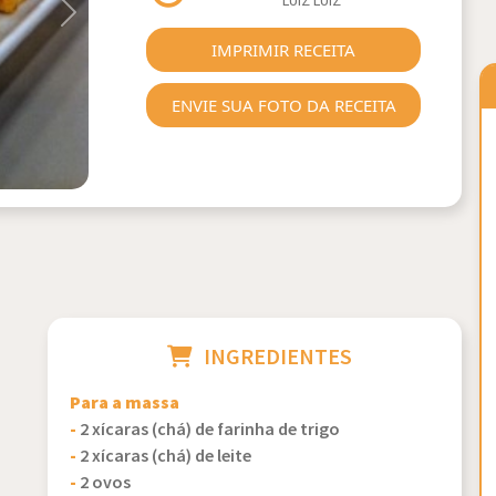
LUIZ LUIZ
Next
IMPRIMIR RECEITA
ENVIE SUA FOTO DA RECEITA
INGREDIENTES
Para a massa
-
2 xícaras (chá) de farinha de trigo
-
2 xícaras (chá) de leite
-
2 ovos