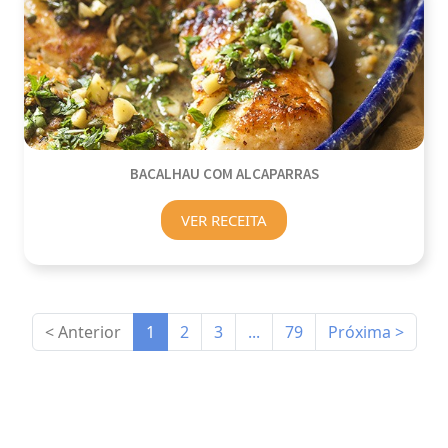
BACALHAU COM ALCAPARRAS
VER RECEITA
< Anterior
1
2
3
...
79
Próxima >