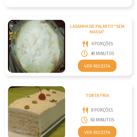
LASANHA DE PALMITO *SEM
MASSA*
4 PORÇÕES
40 MINUTOS
VER RECEITA
TORTA FRIA
8 PORÇÕES
60 MINUTOS
VER RECEITA