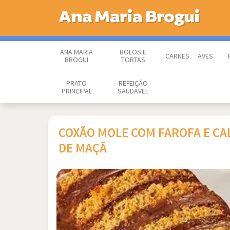
Ana Maria Brogui
ANA MARIA
BOLOS E
CARNES
AVES
BROGUI
TORTAS
PRATO
REFEIÇÃO
PRINCIPAL
SAUDÁVEL
COXÃO MOLE COM FAROFA E CA
DE MAÇÃ