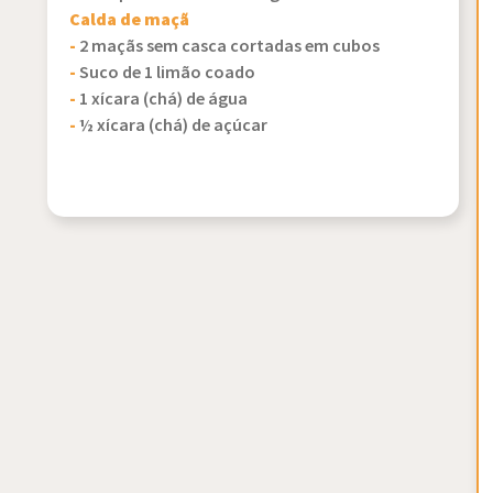
Calda de maçã
-
2 maçãs sem casca cortadas em cubos
-
Suco de 1 limão coado
-
1 xícara (chá) de água
-
½ xícara (chá) de açúcar