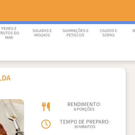
PEIXES E
SALADAS E
GUARNIÇÕES E
CALDOS E
B
FRUTOS DO
MOLHOS
PETISCOS
SOPAS
MAR
LDA
RENDIMENTO:
6 PORÇÕES
TEMPO DE PREPARO:
30 MINUTOS