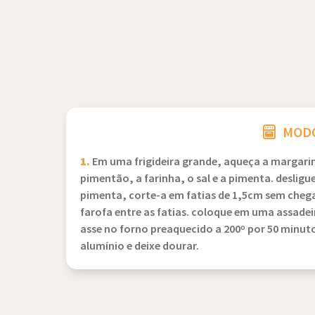
MODO
1.
Em uma frigideira grande, aqueça a margarin
pimentão, a farinha, o sal e a pimenta. desligu
pimenta, corte-a em fatias de 1,5cm sem cheg
farofa entre as fatias. coloque em uma assade
asse no forno preaquecido a 200º por 50 minutos
alumínio e deixe dourar.