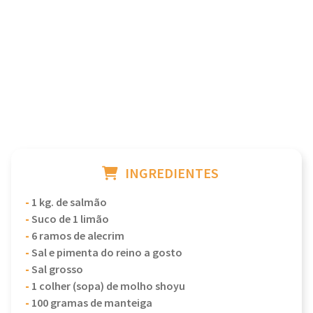
INGREDIENTES
-
1 kg. de salmão
-
Suco de 1 limão
-
6 ramos de alecrim
-
Sal e pimenta do reino a gosto
-
Sal grosso
-
1 colher (sopa) de molho shoyu
-
100 gramas de manteiga