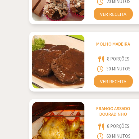
20 MINUTOS
VER RECEITA
MOLHO MADEIRA
8 PORÇÕES
30 MINUTOS
VER RECEITA
FRANGO ASSADO
DOURADINHO
8 PORÇÕES
60 MINUTOS