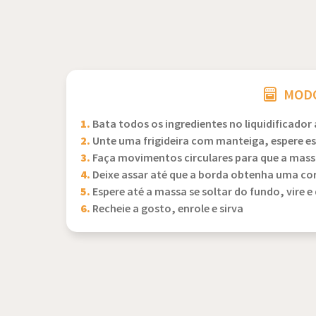
MODO
1.
Bata todos os ingredientes no liquidificado
2.
Unte uma frigideira com manteiga, espere e
3.
Faça movimentos circulares para que a massa 
4.
Deixe assar até que a borda obtenha uma co
5.
Espere até a massa se soltar do fundo, vire e 
6.
Recheie a gosto, enrole e sirva