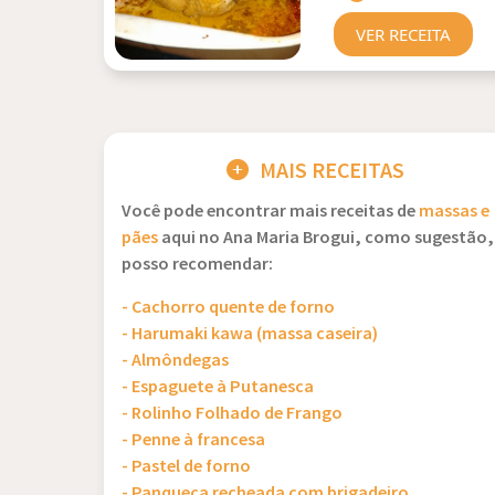
VER RECEITA
MAIS RECEITAS
Você pode encontrar mais receitas de
massas e
pães
aqui no Ana Maria Brogui, como sugestão,
posso recomendar:
- Cachorro quente de forno
- Harumaki kawa (massa caseira)
- Almôndegas
- Espaguete à Putanesca
- Rolinho Folhado de Frango
- Penne à francesa
- Pastel de forno
- Panqueca recheada com brigadeiro