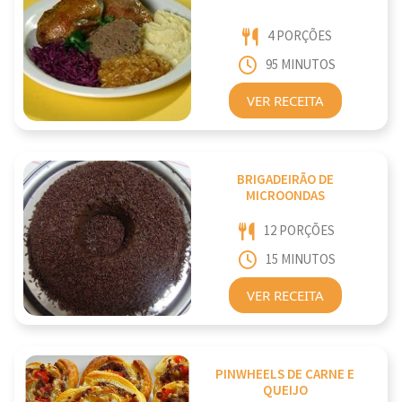
4 PORÇÕES
95 MINUTOS
VER RECEITA
BRIGADEIRÃO DE
MICROONDAS
12 PORÇÕES
15 MINUTOS
VER RECEITA
PINWHEELS DE CARNE E
QUEIJO