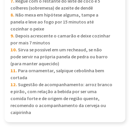
7.
Regue com o restante do leite de coco e 5
colheres (sobremesa) de azeite de dendê
8.
Não mexa em hipótese alguma, tampe a
panela e leve ao fogo por 15 minutos até
cozinhar o peixe
9.
Depois acrescente o camarão e deixe cozinhar
por mais 7 minutos
10.
Sirva se possível em um recheaud, se não
pode servir na própria panela de pedra ou barro
(para manter aquecido)
11.
Para ornamentar, salpique cebolinha bem
cortada
12.
Sugestão de acompanhamento: arroz branco
e pirão, com relação a bebida por ser uma
comida forte e de origem de região quente,
recomendo o acompanhamento da cerveja ou
caipirinha