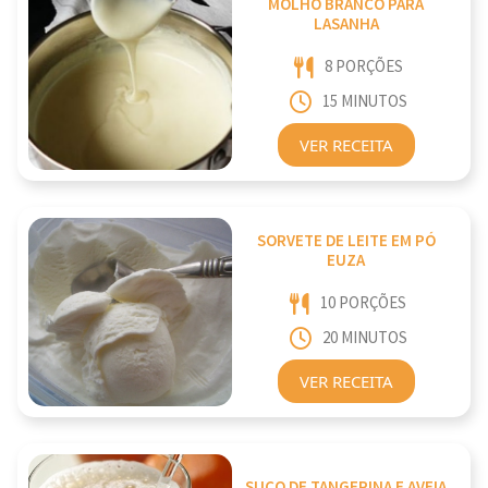
MOLHO BRANCO PARA
LASANHA
8 PORÇÕES
15 MINUTOS
VER RECEITA
SORVETE DE LEITE EM PÓ
EUZA
10 PORÇÕES
20 MINUTOS
VER RECEITA
SUCO DE TANGERINA E AVEIA