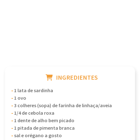
INGREDIENTES
-
1 lata de sardinha
-
1 ovo
-
3 colheres (sopa) de farinha de linhaça/aveia
-
1/4 de cebola roxa
-
1 dente de alho bem picado
-
1 pitada de pimenta branca
-
sal e orégano a gosto