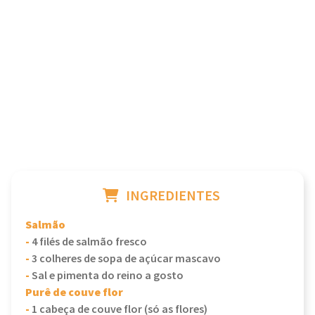
INGREDIENTES
Salmão
-
4 filés de salmão fresco
-
3 colheres de sopa de açúcar mascavo
-
Sal e pimenta do reino a gosto
Purê de couve flor
-
1 cabeça de couve flor (só as flores)