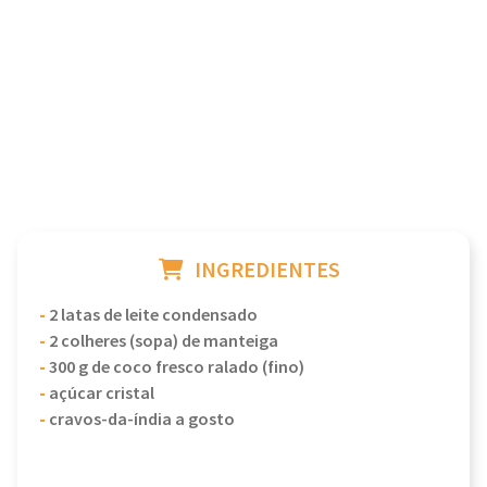
INGREDIENTES
-
2 latas de leite condensado
-
2 colheres (sopa) de manteiga
-
300 g de coco fresco ralado (fino)
-
açúcar cristal
-
cravos-da-índia a gosto