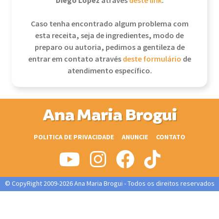
Diego Lopez
através
deste link
.
Caso tenha encontrado algum problema com
esta receita, seja de ingredientes, modo de
preparo ou autoria, pedimos a gentileza de
entrar em contato através
deste formulário
de
atendimento específico.
Ana Maria Brogui
POLITICA DE PRIVACIDADE
ANUNCIE
CONTATO
© CopyRight 2009-2026 Ana Maria Brogui - Todos os direitos reservados