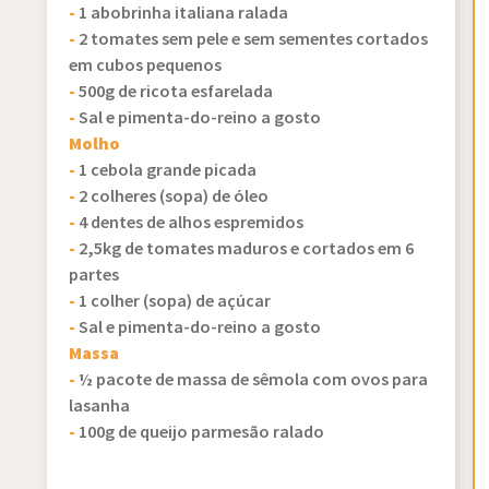
-
1 abobrinha italiana ralada
-
2 tomates sem pele e sem sementes cortados
em cubos pequenos
-
500g de ricota esfarelada
-
Sal e pimenta-do-reino a gosto
Molho
-
1 cebola grande picada
-
2 colheres (sopa) de óleo
-
4 dentes de alhos espremidos
-
2,5kg de tomates maduros e cortados em 6
partes
-
1 colher (sopa) de açúcar
-
Sal e pimenta-do-reino a gosto
Massa
-
½ pacote de massa de sêmola com ovos para
lasanha
-
100g de queijo parmesão ralado