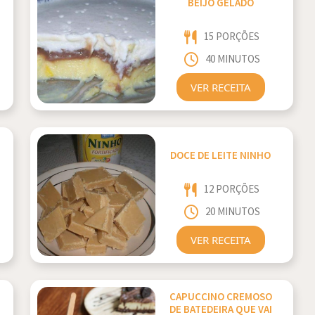
BEIJO GELADO
15 PORÇÕES
40 MINUTOS
VER RECEITA
DOCE DE LEITE NINHO
12 PORÇÕES
20 MINUTOS
VER RECEITA
CAPUCCINO CREMOSO
DE BATEDEIRA QUE VAI