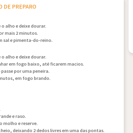
 DE PREPARO
o alho e deixe dourar.
or mais 2 minutos.
m sal e pimenta-do-reino.
o alho e deixe dourar.
nhar em fogo baixo, até ficarem macios.
 passe por uma peneira.
minutos, em fogo brando.
.
rande e raso.
o molho e reserve.
cheio, deixando 2 dedos livres em uma das pontas.