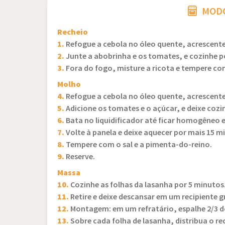
MODO
Recheio
1.
Refogue a cebola no óleo quente, acrescente 
2.
Junte a abobrinha e os tomates, e cozinhe p
3.
Fora do fogo, misture a ricota e tempere co
Molho
4.
Refogue a cebola no óleo quente, acrescente 
5.
Adicione os tomates e o açúcar, e deixe cozi
6.
Bata no liquidificador até ficar homogêneo e
7.
Volte à panela e deixe aquecer por mais 15 
8.
Tempere com o sal e a pimenta-do-reino.
9.
Reserve.
Massa
10.
Cozinhe as folhas da lasanha por 5 minutos
11.
Retire e deixe descansar em um recipiente g
12.
Montagem: em um refratário, espalhe 2/3 d
13.
Sobre cada folha de lasanha, distribua o re