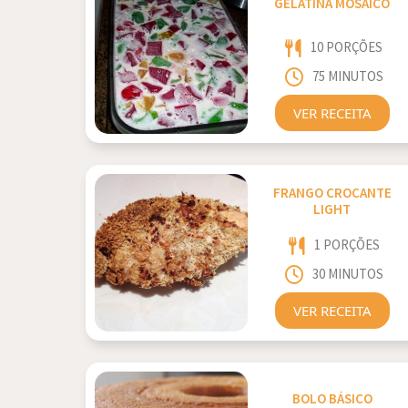
GELATINA MOSAICO
10 PORÇÕES
75 MINUTOS
VER RECEITA
FRANGO CROCANTE
LIGHT
1 PORÇÕES
30 MINUTOS
VER RECEITA
BOLO BÁSICO