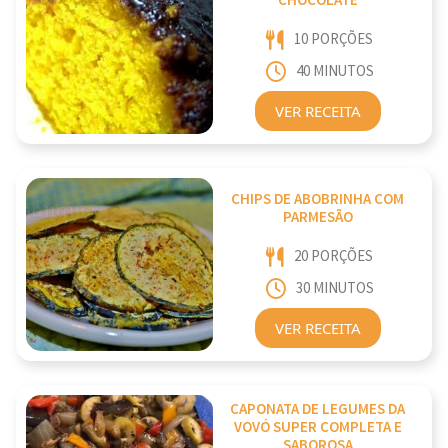
CHOCOLATE
10 PORÇÕES
40 MINUTOS
VER RECEITA
CHIPS DE ABOBRINHA COM
PARMESÃO
20 PORÇÕES
30 MINUTOS
VER RECEITA
CAPONATA DE LEGUMES DA
VOVÓ SUPER COMPLETA E
SABOROSA