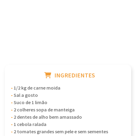
INGREDIENTES
-
1/2 kg de carne moida
-
Sal a gosto
-
Suco de 1 limão
-
2 colheres sopa de manteiga
-
2 dentes de alho bem amassado
-
1 cebola ralada
-
2 tomates grandes sem pele e sem sementes