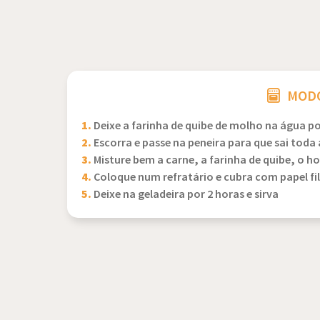
MODO
1.
Deixe a farinha de quibe de molho na água p
2.
Escorra e passe na peneira para que sai toda
3.
Misture bem a carne, a farinha de quibe, o ho
4.
Coloque num refratário e cubra com papel fi
5.
Deixe na geladeira por 2 horas e sirva