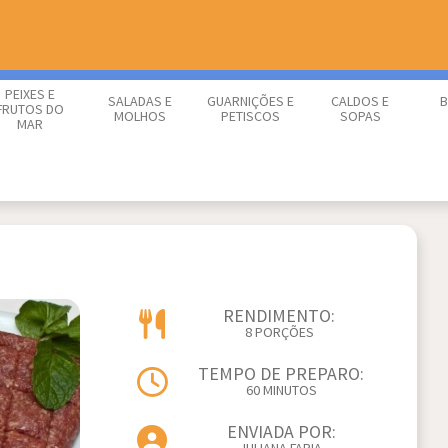
PEIXES E
SALADAS E
GUARNIÇÕES E
CALDOS E
B
FRUTOS DO
MOLHOS
PETISCOS
SOPAS
MAR
RENDIMENTO:
8 PORÇÕES
TEMPO DE PREPARO:
60 MINUTOS
ENVIADA POR: