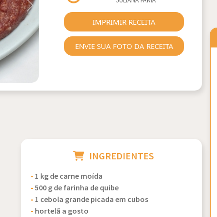
JULIANA FARIA
Next
IMPRIMIR RECEITA
ENVIE SUA FOTO DA RECEITA
INGREDIENTES
-
1 kg de carne moída
-
500 g de farinha de quibe
-
1 cebola grande picada em cubos
-
hortelã a gosto