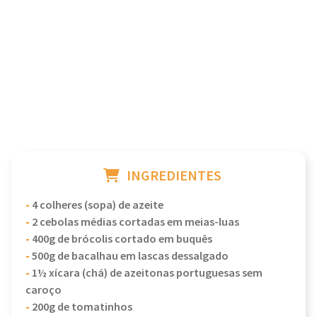
INGREDIENTES
-
4 colheres (sopa) de azeite
-
2 cebolas médias cortadas em meias-luas
-
400g de brócolis cortado em buquês
-
500g de bacalhau em lascas dessalgado
-
1½ xícara (chá) de azeitonas portuguesas sem
caroço
-
200g de tomatinhos