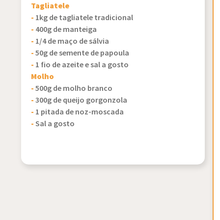
Tagliatele
-
1kg de tagliatele tradicional
-
400g de manteiga
-
1/4 de maço de sálvia
-
50g de semente de papoula
-
1 fio de azeite e sal a gosto
Molho
-
500g de molho branco
-
300g de queijo gorgonzola
-
1 pitada de noz-moscada
-
Sal a gosto