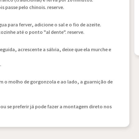
anco (tradicional) e ferva por 10 minutos.
is passe pelo chinois. reserve.
 para ferver, adicione o sal e o fio de azeite.
ozinhe até o ponto "al dente". reserve.
eguida, acrescente a sálvia, deixe que ela murche e
.
m o molho de gorgonzola e ao lado, a guarnição de
 ou se preferir já pode fazer a montagem direto nos