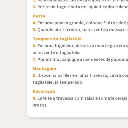
2.
Delicadamente, dissolva o queijo no molho br
3.
Retire do fogo e bata no liquidificador e depo
Pasta
4.
Em uma panela grande, coloque 5 litros de água
5.
Quando abrir fervura, acrescente a massa e c
Tempero do tagliatele
6.
Em uma frigideira, derreta a manteiga e em s
acrescente o tagliatele.
7.
Por último, salpique as sementes de papoula
Montagem
8.
Disponha os filés em uma travessa, cubra co
tagliatele, já temperado.
Decoração
9.
Enfeite a travessa com salsa e tomate cereja
pratos.