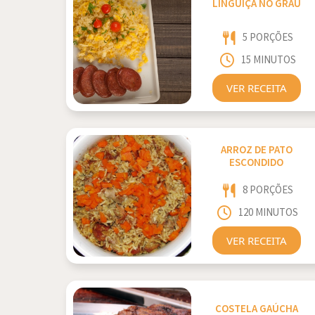
LINGUIÇA NO GRAU
5 PORÇÕES
15 MINUTOS
VER RECEITA
ARROZ DE PATO
ESCONDIDO
8 PORÇÕES
120 MINUTOS
VER RECEITA
COSTELA GAÚCHA