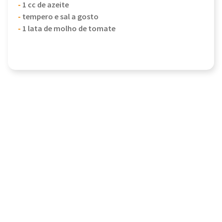
-
1 cc de azeite
-
tempero e sal a gosto
-
1 lata de molho de tomate