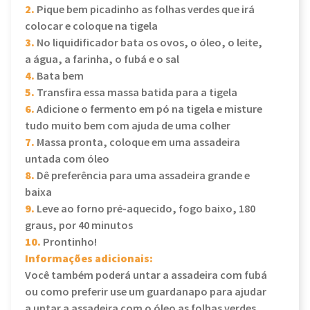
2.
Pique bem picadinho as folhas verdes que irá
colocar e coloque na tigela
3.
No liquidificador bata os ovos, o óleo, o leite,
a água, a farinha, o fubá e o sal
4.
Bata bem
5.
Transfira essa massa batida para a tigela
6.
Adicione o fermento em pó na tigela e misture
tudo muito bem com ajuda de uma colher
7.
Massa pronta, coloque em uma assadeira
untada com óleo
8.
Dê preferência para uma assadeira grande e
baixa
9.
Leve ao forno pré-aquecido, fogo baixo, 180
graus, por 40 minutos
10.
Prontinho!
Informações adicionais:
Você também poderá untar a assadeira com fubá
ou como preferir use um guardanapo para ajudar
a untar a assadeira com o óleo as folhas verdes