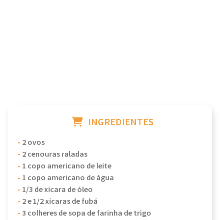
INGREDIENTES
-
2 ovos
-
2 cenouras raladas
-
1 copo americano de leite
-
1 copo americano de água
-
1/3 de xícara de óleo
-
2 e 1/2 xícaras de fubá
-
3 colheres de sopa de farinha de trigo