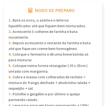
MODO DE PREPARO
1.
Bata os ovos, o azeite e o leite no
liquidificador até que fiquem bem misturados.
2.
Acrescente 3 colheres de farinha e bata
novamente.
3.
Depois acrescente o restante da farinha e bata
até que fique um creme bem homogêneo.
4.
Coloque o fermento e dê uma breve batida só
para misturar.
5.
Coloque numa forma retangular ( 35 x 25cm )
untada com margarina.
6.
Cubra a massa com colheradas de recheio =
mistura do frango desfiado + abobrinha ralada +
requeijão + sal.
7.
Polvilhe o gergelim e por último o queijo
parmesão ralado.
8.
Leve para assar em forno preaquecido a 180ºc