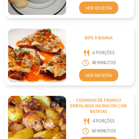
VER RECEITA
BIFE À BAIANA
6 PORÇÕES
40 MINUTOS
VER RECEITA
COXINHAS DE FRANGO
ENROLADAS NO BACON COM
BATATAS
4 PORÇÕES
60 MINUTOS