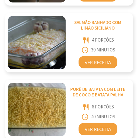
SALMÃO BANHADO COM
LIMÃO SICILIANO
4 PORÇÕES
30 MINUTOS
VER RECEITA
PURÊ DE BATATA COM LEITE
DE COCO E BATATA PALHA
6 PORÇÕES
40 MINUTOS
VER RECEITA