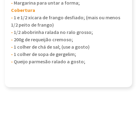
-
Margarina para untar a forma;
Cobertura
-
1 e 1/2 xícara de frango desfiado; (mais ou menos
1/2 peito de frango)
-
1/2 abobrinha ralada no ralo grosso;
-
200g de requeijão cremoso;
-
1 colher de chá de sal; (use a gosto)
-
1 colher de sopa de gergelim;
-
Queijo parmesão ralado a gosto;