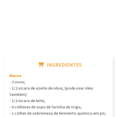
INGREDIENTES
Massa
-
2 ovos;
-
1/2 xícara de azeite de oliva; (pode usar óleo
também)
-
1/2 xícara de leite;
-
6 colheres de sopa de farinha de trigo;
-
1 colher de sobremesa de fermento químico em pó;