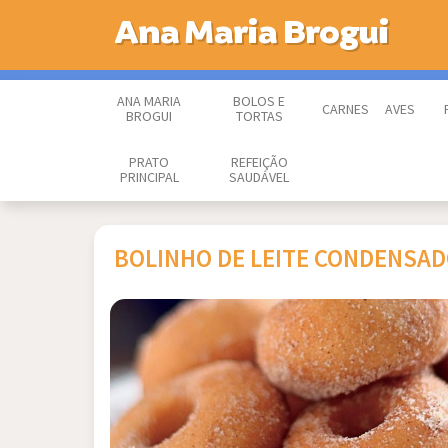
Ana Maria Brogui
ANA MARIA
BOLOS E
CARNES
AVES
BROGUI
TORTAS
PRATO
REFEIÇÃO
PRINCIPAL
SAUDÁVEL
BOLINHO DE LEITE CONDENSA