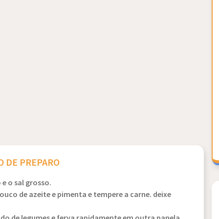
 DE PREPARO
e o sal grosso.
ouco de azeite e pimenta e tempere a carne. deixe
do de legumes e ferva rapidamente em outra panela