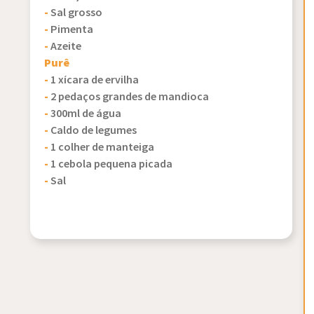
-
Sal grosso
-
Pimenta
-
Azeite
Purê
-
1 xícara de ervilha
-
2 pedaços grandes de mandioca
-
300ml de água
-
Caldo de legumes
-
1 colher de manteiga
-
1 cebola pequena picada
-
Sal