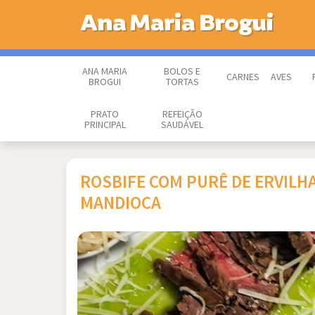
Ana Maria Brogui
ANA MARIA
BOLOS E
CARNES
AVES
BROGUI
TORTAS
PRATO
REFEIÇÃO
PRINCIPAL
SAUDÁVEL
ROSBIFE COM PURÊ DE ERVILHA
MANDIOCA