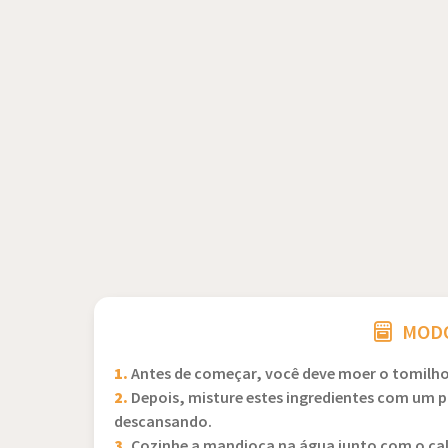
MODO
1.
Antes de começar, você deve moer o tomilho 
2.
Depois, misture estes ingredientes com um p
descansando.
3.
Cozinhe a mandioca na água junto com o cal