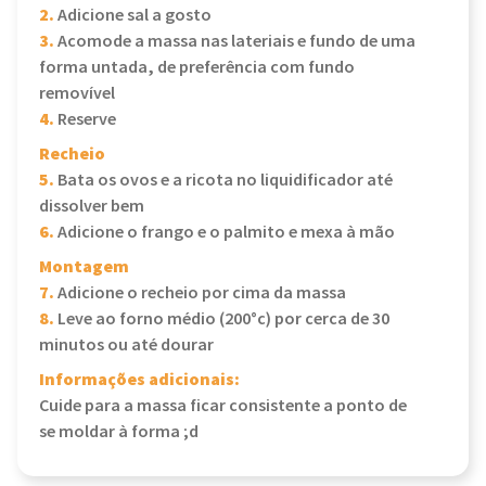
2.
Adicione sal a gosto
3.
Acomode a massa nas lateriais e fundo de uma
forma untada, de preferência com fundo
removível
4.
Reserve
Recheio
5.
Bata os ovos e a ricota no liquidificador até
dissolver bem
6.
Adicione o frango e o palmito e mexa à mão
Montagem
7.
Adicione o recheio por cima da massa
8.
Leve ao forno médio (200°c) por cerca de 30
minutos ou até dourar
Informações adicionais:
Cuide para a massa ficar consistente a ponto de
se moldar à forma ;d