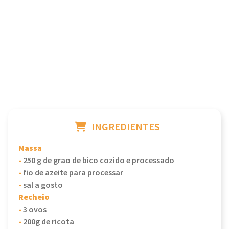
INGREDIENTES
Massa
-
250 g de grao de bico cozido e processado
-
fio de azeite para processar
-
sal a gosto
Recheio
-
3 ovos
-
200g de ricota