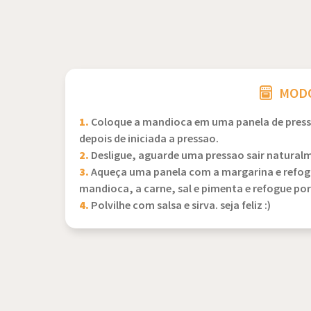
MODO
1.
Coloque a mandioca em uma panela de pressã
depois de iniciada a pressao.
2.
Desligue, aguarde uma pressao sair naturalme
3.
Aqueça uma panela com a margarina e refogue
mandioca, a carne, sal e pimenta e refogue por
4.
Polvilhe com salsa e sirva. seja feliz :)