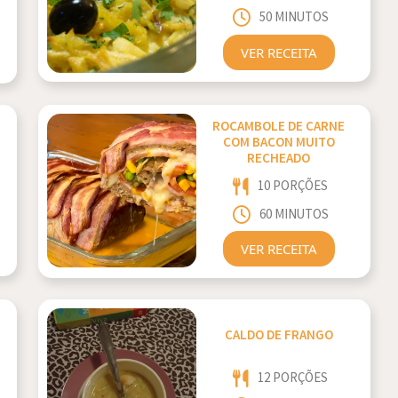
50 MINUTOS
VER RECEITA
ROCAMBOLE DE CARNE
COM BACON MUITO
RECHEADO
10 PORÇÕES
60 MINUTOS
VER RECEITA
CALDO DE FRANGO
12 PORÇÕES