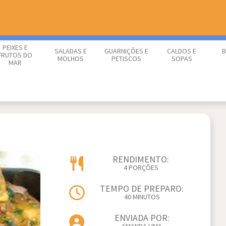
PEIXES E
SALADAS E
GUARNIÇÕES E
CALDOS E
B
FRUTOS DO
MOLHOS
PETISCOS
SOPAS
MAR
RENDIMENTO:
4 PORÇÕES
TEMPO DE PREPARO:
40 MINUTOS
ENVIADA POR: