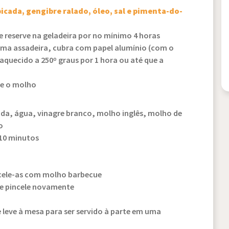
icada, gengibre ralado, óleo, sal e pimenta-do-
e reserve na geladeira por no mínimo 4 horas
ma assadeira, cubra com papel alumínio (com o
-aquecido a 250º graus por 1 hora ou até que a
re o molho
a, água, vinagre branco, molho inglês, molho de
o
10 minutos
incele-as com molho barbecue
 e pincele novamente
leve à mesa para ser servido à parte em uma