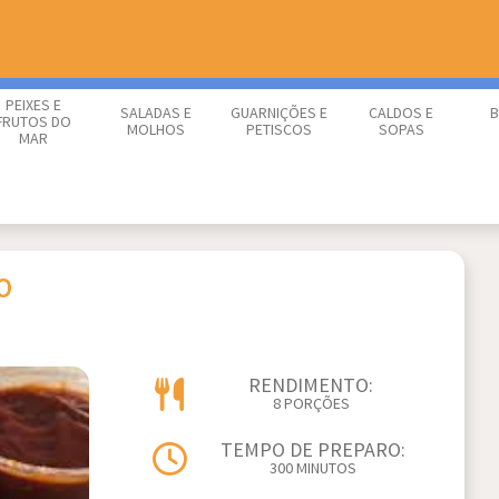
PEIXES E
SALADAS E
GUARNIÇÕES E
CALDOS E
B
FRUTOS DO
MOLHOS
PETISCOS
SOPAS
MAR
O
RENDIMENTO:
8 PORÇÕES
TEMPO DE PREPARO:
300 MINUTOS