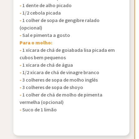
-
1 dente de alho picado
-
1/2 cebola picada
-
1 colher de sopa de gengibre ralado
(opcional)
-
Sal e pimenta a gosto
Para o molho:
-
1 xícara de chá de goiabada lisa picada em
cubos bem pequenos
-
1 xícara de chá de água
-
1/2 xícara de chá de vinagre branco
-
3 colheres de sopa de molho inglês
-
3 colheres de sopa de shoyo
-
1 colher de chá de molho de pimenta
vermelha (opcional)
-
Suco de 1 limão