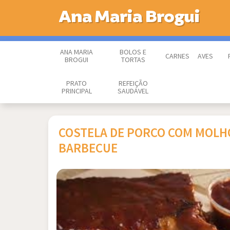
Ana Maria Brogui
ANA MARIA
BOLOS E
CARNES
AVES
BROGUI
TORTAS
PRATO
REFEIÇÃO
PRINCIPAL
SAUDÁVEL
COSTELA DE PORCO COM MOLH
BARBECUE