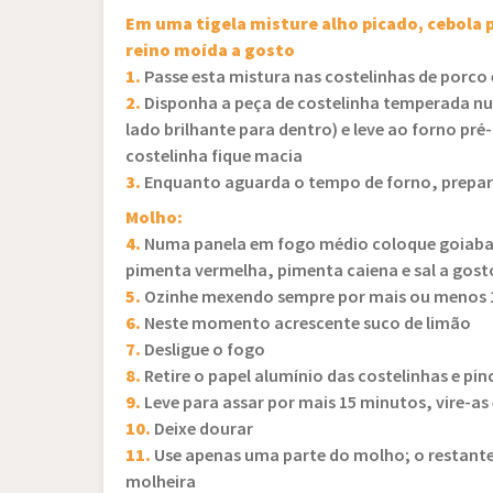
Em uma tigela misture alho picado, cebola p
reino moída a gosto
1.
Passe esta mistura nas costelinhas de porco 
2.
Disponha a peça de costelinha temperada nu
lado brilhante para dentro) e leve ao forno pré
costelinha fique macia
3.
Enquanto aguarda o tempo de forno, prepa
Molho:
4.
Numa panela em fogo médio coloque goiabad
pimenta vermelha, pimenta caiena e sal a gost
5.
Ozinhe mexendo sempre por mais ou menos 
6.
Neste momento acrescente suco de limão
7.
Desligue o fogo
8.
Retire o papel alumínio das costelinhas e p
9.
Leve para assar por mais 15 minutos, vire-as
10.
Deixe dourar
11.
Use apenas uma parte do molho; o restante 
molheira