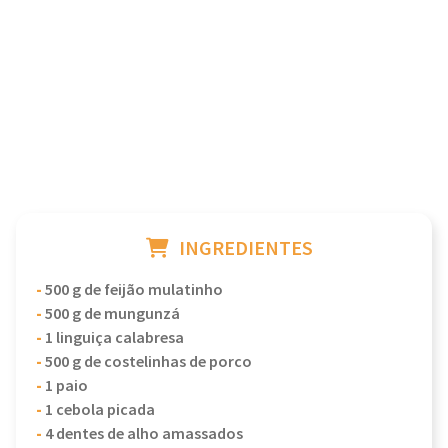
INGREDIENTES
-
500 g de feijão mulatinho
-
500 g de mungunzá
-
1 linguiça calabresa
-
500 g de costelinhas de porco
-
1 paio
-
1 cebola picada
-
4 dentes de alho amassados