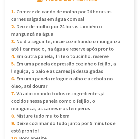
1.
Comece deixando de molho por 24 horas as
carnes salgadas em água com sal
2.
Deixe de molho por 24 horas também o
mungunzá na água
3.
No dia seguinte, inicie cozinhando o mungunzá
até ficar macio, na água e reserve após pronto
4.
Em outra panela, frite o toucinho. reserve
5.
Em uma panela de pressão cozinhe o feijão, a
linguiça, o paio e as carnes já dessalgadas
6.
Em uma panela refogue o alho e a cebola no
óleo, até dourar
7.
Vá adicionando todos os ingredientes já
cozidos nessa panela como o feijão, o
mungunzá, as carnes e os temperos
8.
Misture tudo muito bem
9.
Deixe cozinhando tudo junto por 5 minutos e
está pronto!
10.
Bom apetite