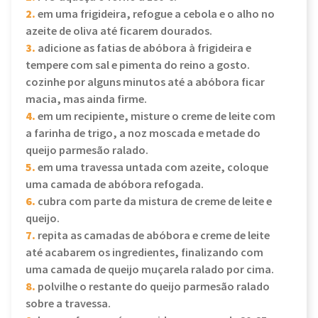
2.
em uma frigideira, refogue a cebola e o alho no
azeite de oliva até ficarem dourados.
3.
adicione as fatias de abóbora à frigideira e
tempere com sal e pimenta do reino a gosto.
cozinhe por alguns minutos até a abóbora ficar
macia, mas ainda firme.
4.
em um recipiente, misture o creme de leite com
a farinha de trigo, a noz moscada e metade do
queijo parmesão ralado.
5.
em uma travessa untada com azeite, coloque
uma camada de abóbora refogada.
6.
cubra com parte da mistura de creme de leite e
queijo.
7.
repita as camadas de abóbora e creme de leite
até acabarem os ingredientes, finalizando com
uma camada de queijo muçarela ralado por cima.
8.
polvilhe o restante do queijo parmesão ralado
sobre a travessa.