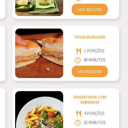
VER RECEITA
TEXAS BURGUER
1 PORÇÕES
40 MINUTOS
VER RECEITA
GRAVATINHA COM
SARDINHA
4 PORÇÕES
20 MINUTOS