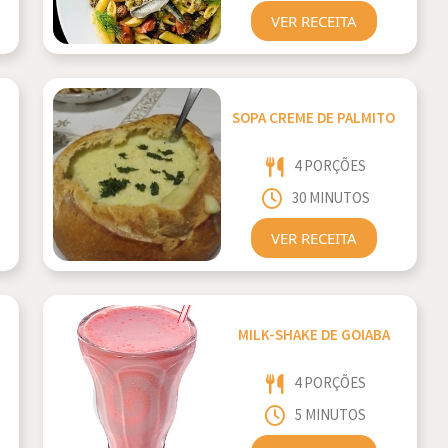
VER RECEITA
SOPA CREME DE PALMITO
4 PORÇÕES
30 MINUTOS
VER RECEITA
MILK-SHAKE DE GOIABA
4 PORÇÕES
5 MINUTOS