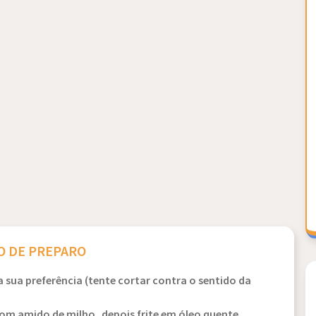
 DE PREPARO
a sua preferência (tente cortar contra o sentido da
m amido de milho, depois frite em óleo quente.