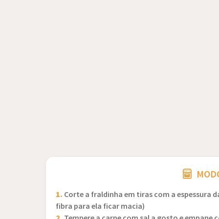
MODO
1.
Corte a fraldinha em tiras com a espessura d
fibra para ela ficar macia)
2.
Tempere a carne com sal a gosto e empane co