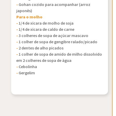
-
Gohan cozido para acompanhar (arroz
japonês)
Para o molho
-
1/4 de xícara de molho de soja
-
1/4 de xícara de caldo de carne
-
3 colheres de sopa de açúcar mascavo
-
1 colher de sopa de gengibre ralado/picado
-
2 dentes de alho picados
-
1 colher de sopa de amido de milho dissolvido
em 2 colheres de sopa de água
-
Cebolinha
-
Gergelim