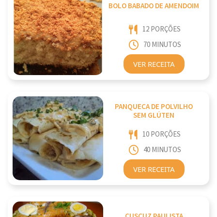
BOLO BABADO DE AMENDOIM
12 PORÇÕES
70 MINUTOS
VER RECEITA
PANQUECA DE POLVILHO
SEM GLÚTEN
10 PORÇÕES
40 MINUTOS
VER RECEITA
CUSCUZ PAULISTA