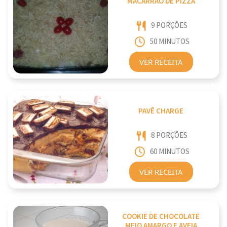
MACARRÃO DE PIZZA
9 PORÇÕES
50 MINUTOS
VER RECEITA
PAVÊ CHARGE
8 PORÇÕES
60 MINUTOS
VER RECEITA
COOKIE DE CHOCOLATE
MEIO AMARGO E AVEIA