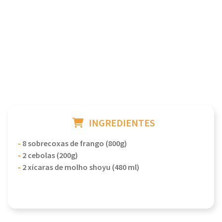
INGREDIENTES
-
8 sobrecoxas de frango (800g)
-
2 cebolas (200g)
-
2 xícaras de molho shoyu (480 ml)