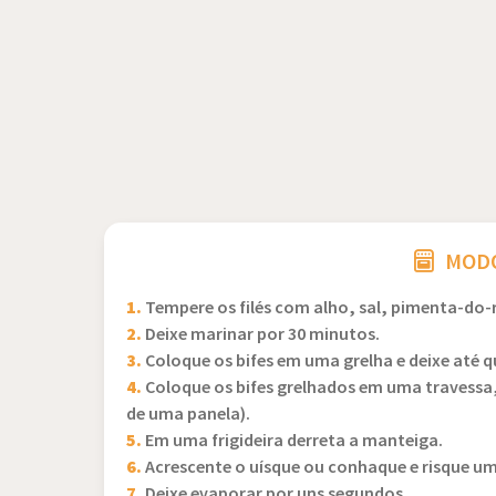
MODO
1.
Tempere os filés com alho, sal, pimenta-do-r
2.
Deixe marinar por 30 minutos.
3.
Coloque os bifes em uma grelha e deixe até q
4.
Coloque os bifes grelhados em uma travessa,
de uma panela).
5.
Em uma frigideira derreta a manteiga.
6.
Acrescente o uísque ou conhaque e risque um
7.
Deixe evaporar por uns segundos.