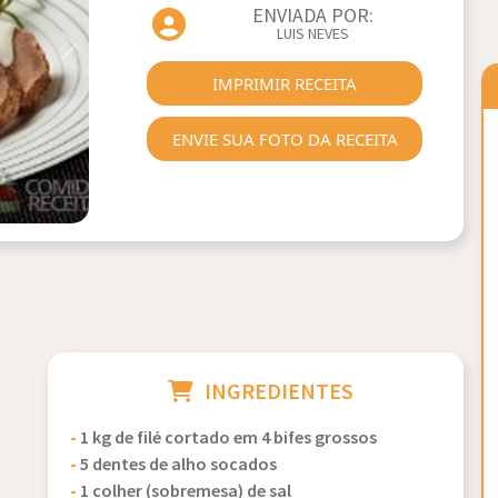
ENVIADA POR:
LUIS NEVES
Next
IMPRIMIR RECEITA
ENVIE SUA FOTO DA RECEITA
INGREDIENTES
-
1 kg de filé cortado em 4 bifes grossos
-
5 dentes de alho socados
-
1 colher (sobremesa) de sal