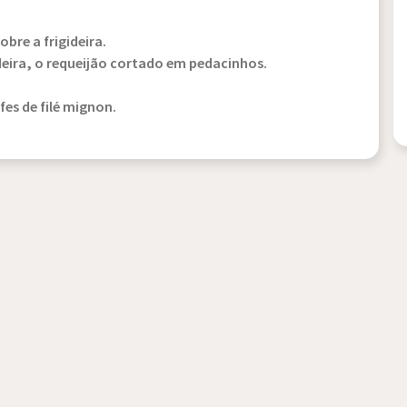
bre a frigideira.
deira, o requeijão cortado em pedacinhos.
es de filé mignon.