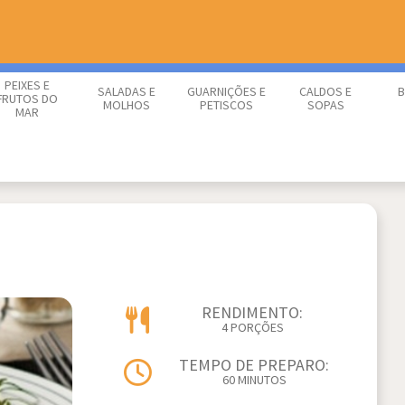
PEIXES E
SALADAS E
GUARNIÇÕES E
CALDOS E
B
FRUTOS DO
MOLHOS
PETISCOS
SOPAS
MAR
RENDIMENTO:
4 PORÇÕES
TEMPO DE PREPARO:
60 MINUTOS