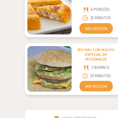
6 PORÇÕES
25 MINUTOS
VER RECEITA
BIG MAC COM MOLHO
ESPECIAL DO
MCDONALDS
2 BIGMACS
50 MINUTOS
VER RECEITA