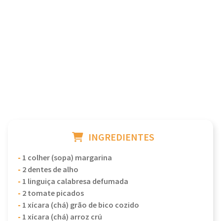
INGREDIENTES
-
1 colher (sopa) margarina
-
2 dentes de alho
-
1 linguiça calabresa defumada
-
2 tomate picados
-
1 xícara (chá) grão de bico cozido
-
1 xícara (chá) arroz crú