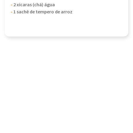
-
2 xícaras (chá) água
-
1 sachê de tempero de arroz