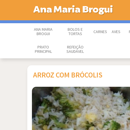
Ana Maria Brogui
ANA MARIA
BOLOS E
CARNES
AVES
BROGUI
TORTAS
PRATO
REFEIÇÃO
PRINCIPAL
SAUDÁVEL
ARROZ COM BRÓCOLIS