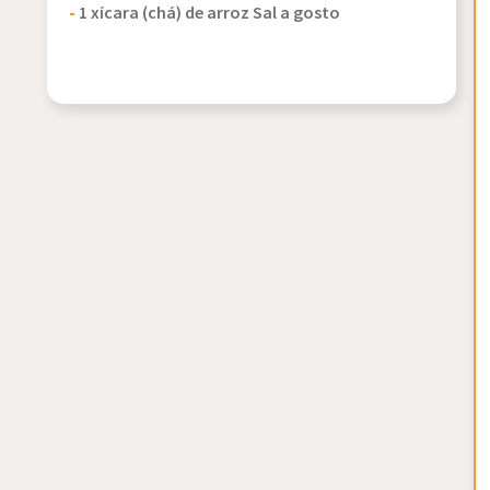
-
1 xícara (chá) de arroz Sal a gosto