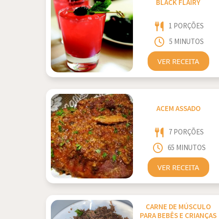
BLACK FLAIRY
1 PORÇÕES
5 MINUTOS
VER RECEITA
ACEM ASSADO
7 PORÇÕES
65 MINUTOS
VER RECEITA
CARNE DE MÚSCULO
PARA BEBÊS E CRIANÇAS