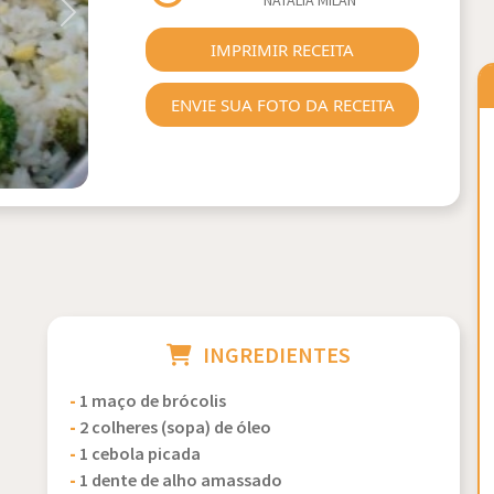
NATÁLIA MILAN
Next
IMPRIMIR RECEITA
ENVIE SUA FOTO DA RECEITA
INGREDIENTES
-
1 maço de brócolis
-
2 colheres (sopa) de óleo
-
1 cebola picada
-
1 dente de alho amassado