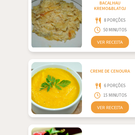
BACALHAU
KREMO&BLATOJ
8 PORÇÕES
50 MINUTOS
VER RECEITA
CREME DE CENOURA
6 PORÇÕES
15 MINUTOS
VER RECEITA