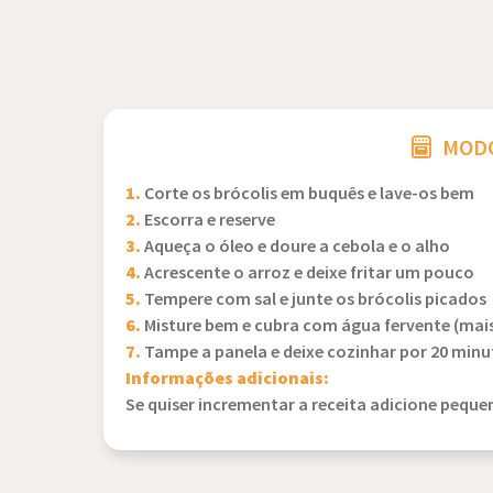
MODO
1.
Corte os brócolis em buquês e lave-os bem
2.
Escorra e reserve
3.
Aqueça o óleo e doure a cebola e o alho
4.
Acrescente o arroz e deixe fritar um pouco
5.
Tempere com sal e junte os brócolis picados
6.
Misture bem e cubra com água fervente (mais
7.
Tampe a panela e deixe cozinhar por 20 minut
Informações adicionais:
Se quiser incrementar a receita adicione pequ