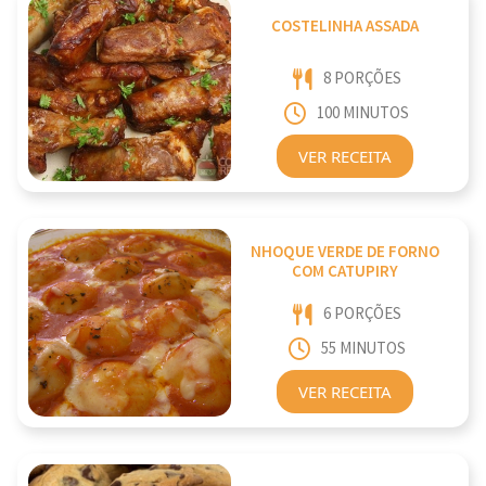
COSTELINHA ASSADA
8 PORÇÕES
100 MINUTOS
VER RECEITA
NHOQUE VERDE DE FORNO
COM CATUPIRY
6 PORÇÕES
55 MINUTOS
VER RECEITA