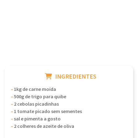
INGREDIENTES
-
1kg de carne moída
-
500g de trigo para quibe
-
2 cebolas picadinhas
-
1 tomate picado sem sementes
-
sal e pimenta a gosto
-
2 colheres de azeite de oliva