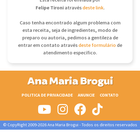
Esta receita foi enviada por
Felipe Tironi
através
deste link
.
Caso tenha encontrado algum problema com
esta receita, seja de ingredientes, modo de
preparo ou autoria, pedimos a gentileza de
entrar em contato através
deste formulário
de
atendimento específico.
Ana Maria Brogui
POLITICA DE PRIVACIDADE
ANUNCIE
CONTATO
© CopyRight 2009-2026 Ana Maria Brogui - Todos os direitos reservados