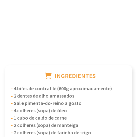
INGREDIENTES
-
4 bifes de contrafilé (600g aproximadamente)
-
2 dentes de alho amassados
-
Sal e pimenta-do-reino a gosto
-
4 colheres (sopa) de óleo
-
1 cubo de caldo de carne
-
2 colheres (sopa) de manteiga
-
2 colheres (sopa) de farinha de trigo