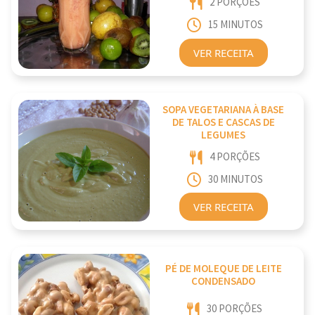
2 PORÇÕES
15 MINUTOS
VER RECEITA
SOPA VEGETARIANA À BASE
DE TALOS E CASCAS DE
LEGUMES
4 PORÇÕES
30 MINUTOS
VER RECEITA
PÉ DE MOLEQUE DE LEITE
CONDENSADO
30 PORÇÕES