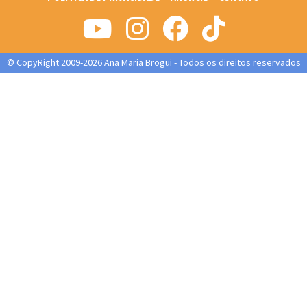
© CopyRight 2009-2026 Ana Maria Brogui - Todos os direitos reservados