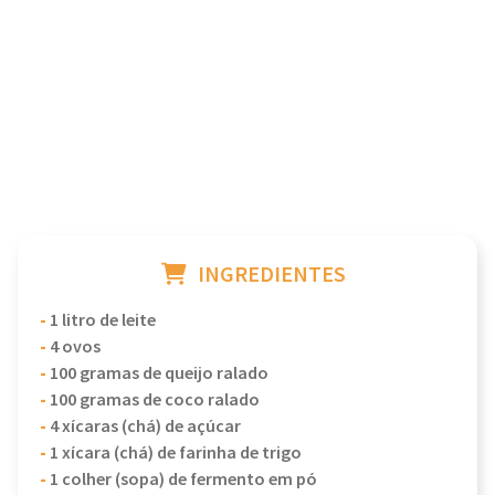
INGREDIENTES
-
1 litro de leite
-
4 ovos
-
100 gramas de queijo ralado
-
100 gramas de coco ralado
-
4 xícaras (chá) de açúcar
-
1 xícara (chá) de farinha de trigo
-
1 colher (sopa) de fermento em pó