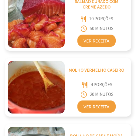
SALMÃO CURADO COM
CREME AZEDO
10 PORÇÕES
50 MINUTOS
VER RECEITA
MOLHO VERMELHO CASEIRO
4 PORÇÕES
20 MINUTOS
VER RECEITA