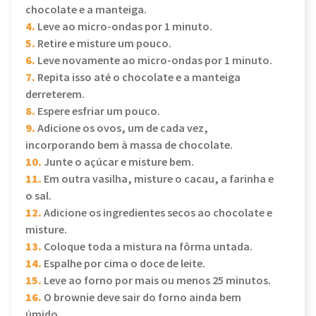
chocolate e a manteiga.
4.
Leve ao micro-ondas por 1 minuto.
5.
Retire e misture um pouco.
6.
Leve novamente ao micro-ondas por 1 minuto.
7.
Repita isso até o chocolate e a manteiga
derreterem.
8.
Espere esfriar um pouco.
9.
Adicione os ovos, um de cada vez,
incorporando bem à massa de chocolate.
10.
Junte o açúcar e misture bem.
11.
Em outra vasilha, misture o cacau, a farinha e
o sal.
12.
Adicione os ingredientes secos ao chocolate e
misture.
13.
Coloque toda a mistura na fôrma untada.
14.
Espalhe por cima o doce de leite.
15.
Leve ao forno por mais ou menos 25 minutos.
16.
O brownie deve sair do forno ainda bem
úmido.