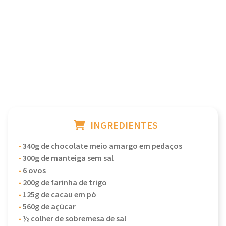
INGREDIENTES
-
340g de chocolate meio amargo em pedaços
-
300g de manteiga sem sal
-
6 ovos
-
200g de farinha de trigo
-
125g de cacau em pó
-
560g de açúcar
-
½ colher de sobremesa de sal