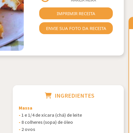
MARÍLIA MEIRA
Next
IMPRIMIR RECEITA
ENVIE SUA FOTO DA RECEITA
INGREDIENTES
Massa
-
1 e 1/4 de xícara (chá) de leite
-
8 colheres (sopa) de óleo
-
2 ovos