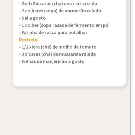
-
2 e 1/2 xícaras (chá) de arroz cozido
-
2 colheres (sopa) de parmesão ralado
-
Sal a gosto
-
1 colher (sopa rasada de fermento em pó
-
Farinha de rosca para polvilhar
Recheio
-
1/2 xícra (chá) de molho de tomate
-
3 xícaras (chá) de mussarela ralada
-
Folhas de manjericão á gosto