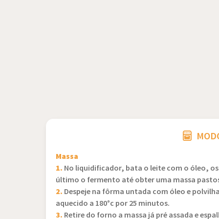
MODO
Massa
1.
No liquidificador, bata o leite com o óleo, o
último o fermento até obter uma massa pasto
2.
Despeje na fôrma untada com óleo e polvilha
aquecido a 180°c por 25 minutos.
3.
Retire do forno a massa já pré assada e espa