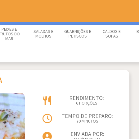
PEIXES E
SALADAS E
GUARNIÇÕES E
CALDOS E
B
FRUTOS DO
MOLHOS
PETISCOS
SOPAS
MAR
A
RENDIMENTO:
6 PORÇÕES
TEMPO DE PREPARO:
70 MINUTOS
ENVIADA POR: