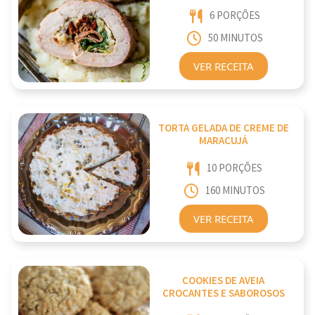
6 PORÇÕES
50 MINUTOS
VER RECEITA
TORTA GELADA DE CREME DE
MARACUJÁ
10 PORÇÕES
160 MINUTOS
VER RECEITA
COOKIES DE AVEIA
CROCANTES E SABOROSOS