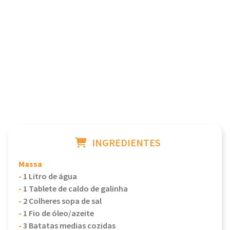
INGREDIENTES
Massa
-
1 Litro de água
-
1 Tablete de caldo de galinha
-
2 Colheres sopa de sal
-
1 Fio de óleo/azeite
-
3 Batatas medias cozidas