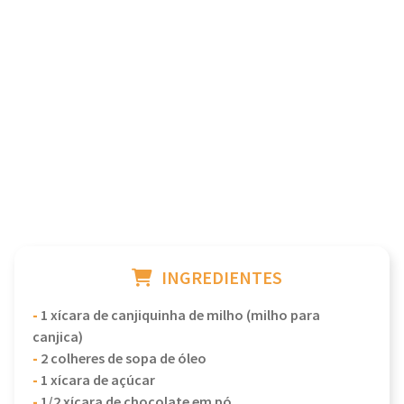
INGREDIENTES
-
1 xícara de canjiquinha de milho (milho para
canjica)
-
2 colheres de sopa de óleo
-
1 xícara de açúcar
-
1/2 xícara de chocolate em pó