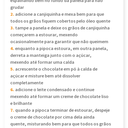
espalhando bem no fundo da panela para não
grudar
2.
adicione a canjiquinha e mexa bem para que
todos os grãos fiquem cobertos pelo óleo quente
3.
tampe a panela e deixe os grãos de canjiquinha
começarem a estourar, mexendo
ocasionalmente para garantir que não queimem
4.
enquanto a pipoca estoura, em outra panela,
derreta a manteiga junto com o açúcar,
mexendo até formar uma calda
5.
acrescente o chocolate em pó à calda de
açúcar e misture bem até dissolver
completamente
6.
adicione o leite condensado e continue
mexendo até formar um creme de chocolate liso
e brilhante
7.
quando a pipoca terminar de estourar, despeje
o creme de chocolate por cima dela ainda
quente, misturando bem para que todos os grãos