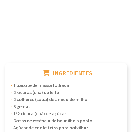
INGREDIENTES
-
1 pacote de massa folhada
-
2 xícaras (chá) de leite
-
2 colheres (sopa) de amido de milho
-
6 gemas
-
1/2 xícara (chá) de açúcar
-
Gotas de essência de baunilha a gosto
-
Açúcar de confeiteiro para polvilhar