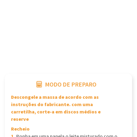
MODO DE PREPARO
Descongele a massa de acordo com as
instruções do fabricante. com uma
carretilha, corte-a em discos médios e
reserve
Recheio
1.
Ponha em uma panela o leite misturado com o