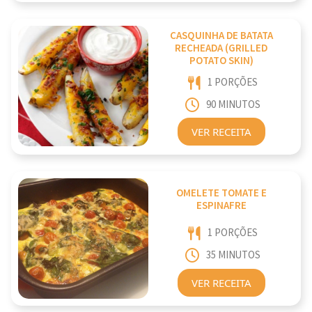
CASQUINHA DE BATATA
RECHEADA (GRILLED
POTATO SKIN)
1 PORÇÕES
90 MINUTOS
VER RECEITA
OMELETE TOMATE E
ESPINAFRE
1 PORÇÕES
35 MINUTOS
VER RECEITA