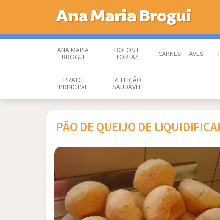
Ana Maria Brogui
ANA MARIA
BOLOS E
CARNES
AVES
BROGUI
TORTAS
PRATO
REFEIÇÃO
PRINCIPAL
SAUDÁVEL
PÃO DE QUEIJO DE LIQUIDIFIC