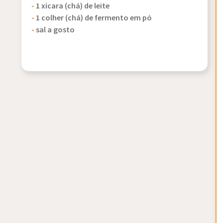
-
1 xícara (chá) de leite
-
1 colher (chá) de fermento em pó
-
sal a gosto