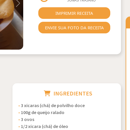
JONAS TRAJANO
Next
IMPRIMIR RECEITA
ENVIE SUA FOTO DA RECEITA
INGREDIENTES
-
3 xícaras (chá) de polvilho doce
-
100g de queijo ralado
-
3 ovos
-
1/2 xícara (chá) de óleo