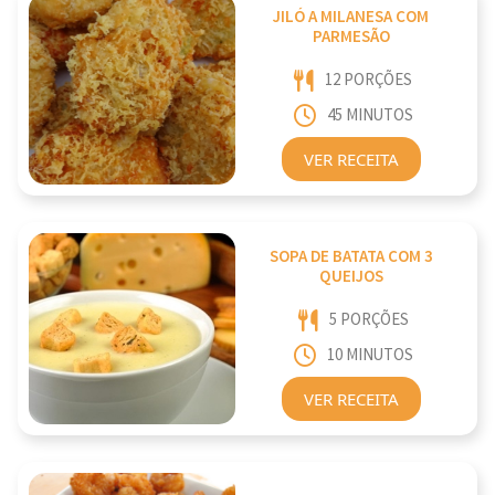
JILÓ A MILANESA COM
PARMESÃO
12 PORÇÕES
45 MINUTOS
VER RECEITA
SOPA DE BATATA COM 3
QUEIJOS
5 PORÇÕES
10 MINUTOS
VER RECEITA