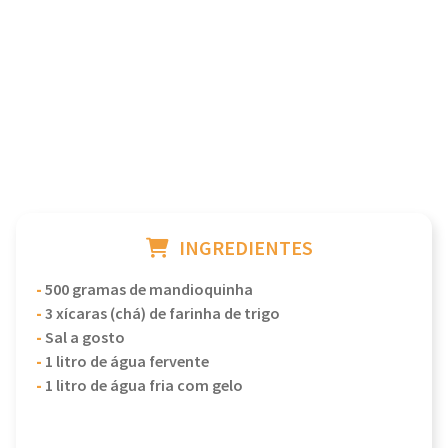
INGREDIENTES
-
500 gramas de mandioquinha
-
3 xícaras (chá) de farinha de trigo
-
Sal a gosto
-
1 litro de água fervente
-
1 litro de água fria com gelo