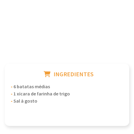
INGREDIENTES
-
6 batatas médias
-
1 xícara de farinha de trigo
-
Sal à gosto