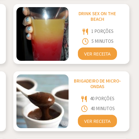
DRINK SEX ON THE
BEACH
1 PORÇÕES
5 MINUTOS
VER RECEITA
BRIGADEIRO DE MICRO-
ONDAS
40 PORÇÕES
40 MINUTOS
VER RECEITA