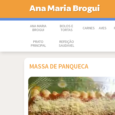
Ana Maria Brogui
ANA MARIA
BOLOS E
CARNES
AVES
BROGUI
TORTAS
PRATO
REFEIÇÃO
PRINCIPAL
SAUDÁVEL
MASSA DE PANQUECA