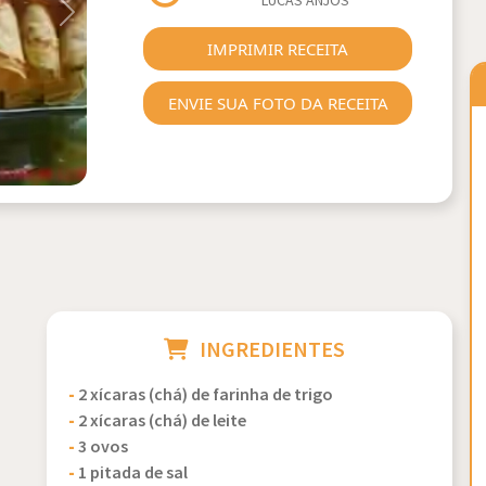
LUCAS ANJOS
Next
IMPRIMIR RECEITA
ENVIE SUA FOTO DA RECEITA
INGREDIENTES
-
2 xícaras (chá) de farinha de trigo
-
2 xícaras (chá) de leite
-
3 ovos
-
1 pitada de sal