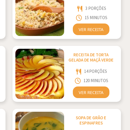
3 PORÇÕES
15 MINUTOS
VER RECEITA
RECEITA DE TORTA
GELADA DE MAÇÃ VERDE
14 PORÇÕES
120 MINUTOS
VER RECEITA
SOPA DE GRÃO E
ESPINAFRES