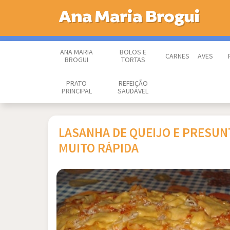
Ana Maria Brogui
ANA MARIA
BOLOS E
CARNES
AVES
BROGUI
TORTAS
PRATO
REFEIÇÃO
PRINCIPAL
SAUDÁVEL
LASANHA DE QUEIJO E PRESUN
MUITO RÁPIDA