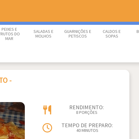
PEIXES E
SALADAS E
GUARNIÇÕES E
CALDOS E
B
FRUTOS DO
MOLHOS
PETISCOS
SOPAS
MAR
TO -
RENDIMENTO:
8 PORÇÕES
TEMPO DE PREPARO:
40 MINUTOS