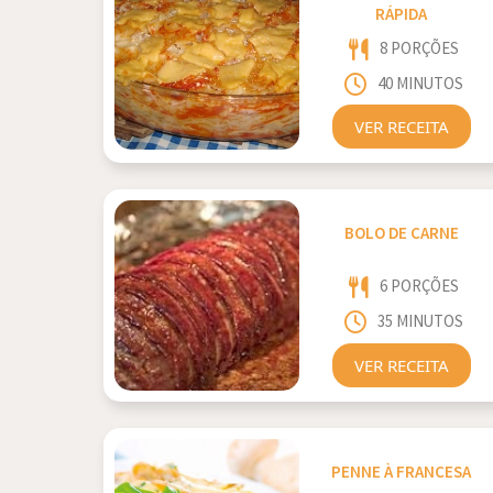
RÁPIDA
8 PORÇÕES
40 MINUTOS
VER RECEITA
BOLO DE CARNE
6 PORÇÕES
35 MINUTOS
VER RECEITA
PENNE À FRANCESA