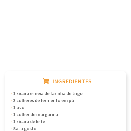
INGREDIENTES
-
1 xícara e meia de farinha de trigo
-
3 colheres de fermento em pó
-
1 ovo
-
1 colher de margarina
-
1 xícara de leite
-
Sal a gosto