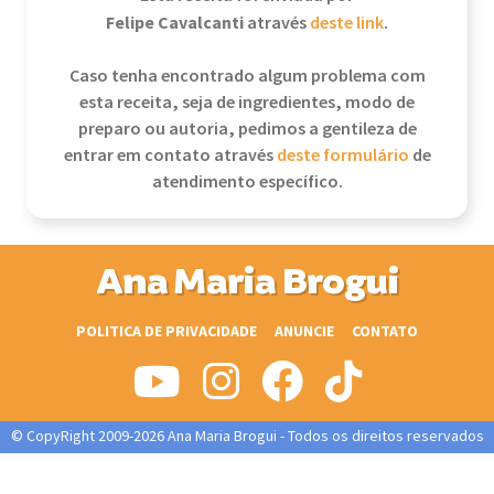
Felipe Cavalcanti
através
deste link
.
Caso tenha encontrado algum problema com
esta receita, seja de ingredientes, modo de
preparo ou autoria, pedimos a gentileza de
entrar em contato através
deste formulário
de
atendimento específico.
Ana Maria Brogui
POLITICA DE PRIVACIDADE
ANUNCIE
CONTATO
© CopyRight 2009-2026 Ana Maria Brogui - Todos os direitos reservados