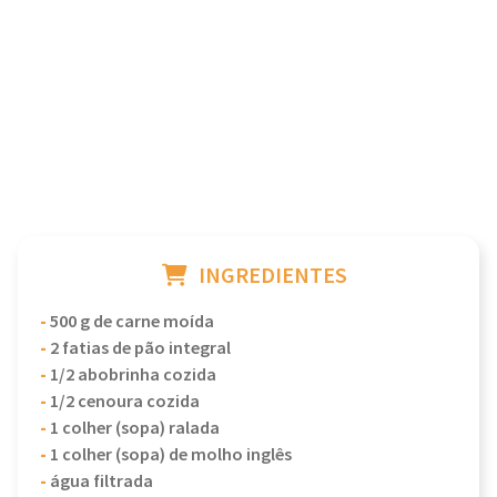
INGREDIENTES
-
500 g de carne moída
-
2 fatias de pão integral
-
1/2 abobrinha cozida
-
1/2 cenoura cozida
-
1 colher (sopa) ralada
-
1 colher (sopa) de molho inglês
-
água filtrada