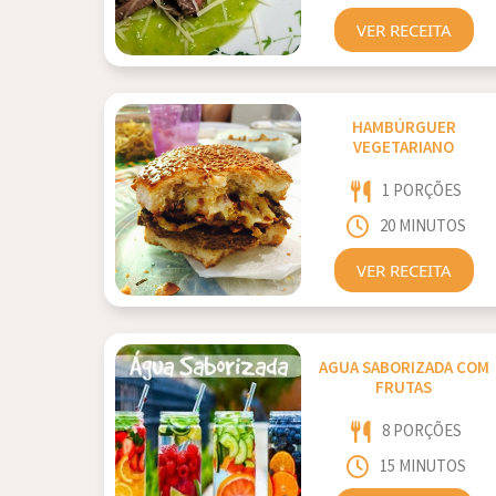
VER RECEITA
HAMBÚRGUER
VEGETARIANO
1 PORÇÕES
20 MINUTOS
VER RECEITA
AGUA SABORIZADA COM
FRUTAS
8 PORÇÕES
15 MINUTOS