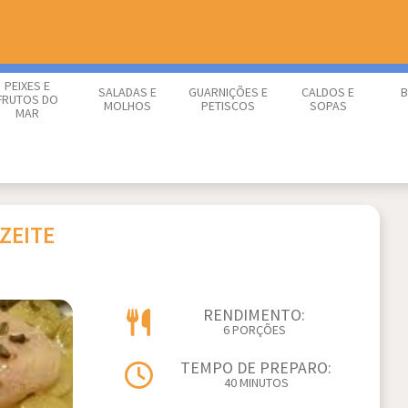
PEIXES E
SALADAS E
GUARNIÇÕES E
CALDOS E
B
FRUTOS DO
MOLHOS
PETISCOS
SOPAS
MAR
ZEITE
RENDIMENTO:
6 PORÇÕES
TEMPO DE PREPARO:
40 MINUTOS