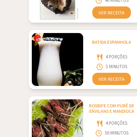
40 MINUTOS
VER RECEITA
BATIDA ESPANHOLA
4 PORÇÕES
5 MINUTOS
VER RECEITA
ROSBIFE COM PURÊ DE
ERVILHAS E MANDIOCA
4 PORÇÕES
50 MINUTOS