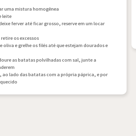
ficar uma mistura homogênea
 leite
 deixe ferver até ficar grosso, reserve em um locar
 retire os excessos
 oliva e grelhe os filés até que estejam dourados e
doure as batatas polvilhadas com sal, junte a
enderem
, ao lado das batatas com a própria páprica, e por
aquecido