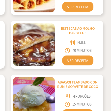
VER RECEITA
BISTECAS AO MOLHO
BARBECUE
NULL
40 MINUTOS
VER RECEITA
ABACAXI FLAMBADO COM
RUM E SORVETE DE COCO
4 PORÇÕES
15 MINUTOS