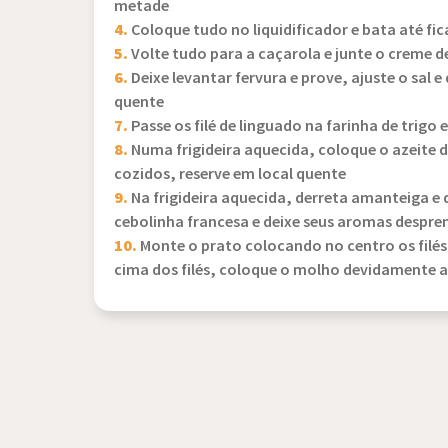
metade
4.
Coloque tudo no liquidificador e bata até 
5.
Volte tudo para a caçarola e junte o creme de
6.
Deixe levantar fervura e prove, ajuste o sal e
quente
7.
Passe os filé de linguado na farinha de trigo e
8.
Numa frigideira aquecida, coloque o azeite de
cozidos, reserve em local quente
9.
Na frigideira aquecida, derreta amanteiga e 
cebolinha francesa e deixe seus aromas despr
10.
Monte o prato colocando no centro os filés
cima dos filés, coloque o molho devidamente 